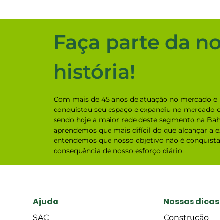
Faça parte da n
história!
Com mais de 45 anos de atuação no mercado e 
conquistou seu espaço e expandiu no mercado d
sendo hoje a maior rede deste segmento na Bah
aprendemos que mais difícil do que alcançar a ex
entendemos que nosso objetivo não é conquistar
consequência de nosso esforço diário.
Ajuda
Nossas dicas
SAC
Construção