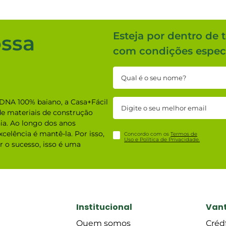
Esteja por dentro de 
ossa
com condições especi
DNA 100% baiano, a Casa+Fácil
e materiais de construção
ia. Ao longo dos anos
celência é mantê-la. Por isso,
Concordo com os
Termos de
Uso e Política de Privacidade.
 o sucesso, isso é uma
Institucional
Van
Quem somos
Crédf