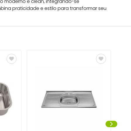
to moderno e clean, integrando-se
ina praticidade e estilo para transformar seu
Pia 
Cinz