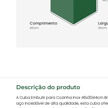
14
c
Comprimento
Larg
40
cm
30
cm
Descrição do produto
A Cuba Embutir para Cozinha Inox 46x30x14cm B
aço inoxidável de alta qualidade, esta cuba ofe