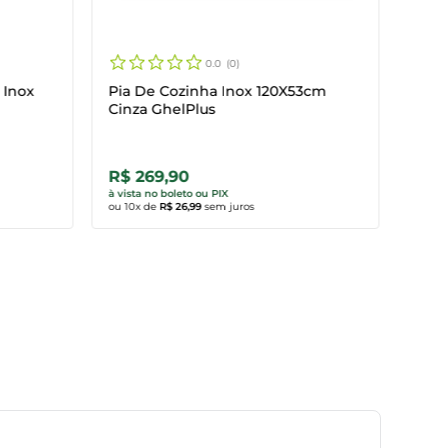
0.0
0
 Inox
Pia De Cozinha Inox 120X53cm
Cinza GhelPlus
R$ 269,90
R$ 
Comprar agora
Co
à vista no boleto ou PIX
à vist
ou
10
x de
R$ 26,99
sem juros
ou
10
x