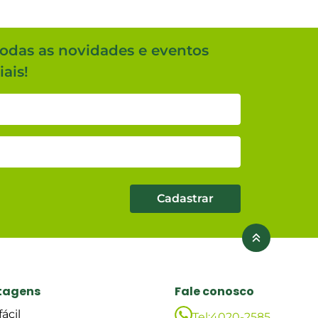
todas as novidades e eventos
ais!
Cadastrar
tagens
Fale conosco
ácil
Tel:
4020-2585