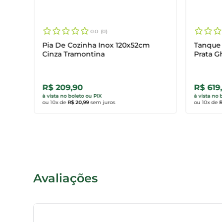
0.0
0
Pia De Cozinha Inox 120x52cm
Tanque 
Cinza Tramontina
Prata G
R$ 209,90
R$ 619
Comprar agora
Comp
à vista no boleto ou PIX
à vista no 
ou
10
x de
R$ 20,99
sem juros
ou
10
x de
R
Avaliações