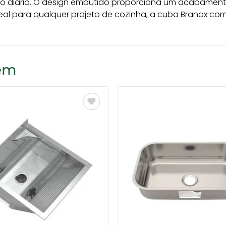
 uso diário. O design embutido proporciona um acabamen
eal para qualquer projeto de cozinha, a cuba Branox comb
bém