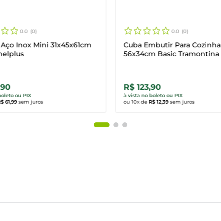
0.0
0
0.0
0
Aço Inox Mini 31x45x61cm
Cuba Embutir Para Cozinha
helplus
56x34cm Basic Tramontina
,90
R$ 123,90
rar agora
Comprar agora
boleto ou PIX
à vista no boleto ou PIX
$ 61,99
sem juros
ou
10
x de
R$ 12,39
sem juros