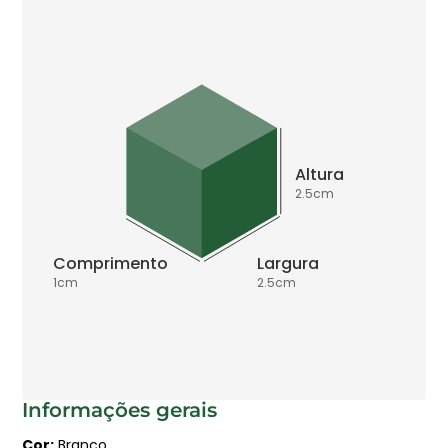
Altura
2.5
cm
Comprimento
Largura
1
cm
2.5
cm
Informações gerais
Cor
Branco