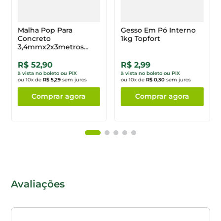
Malha Pop Para
Gesso Em Pó Interno
Concreto
1kg Topfort
3,4mmx2x3metros
Gerdau
R$ 52,90
R$ 2,99
à vista no boleto ou PIX
à vista no boleto ou PIX
ou
10
x de
R$ 5,29
sem juros
ou
10
x de
R$ 0,30
sem juros
Comprar agora
Comprar agora
Avaliações