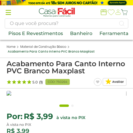
Termos
mais
buscados
O que você procura?
1
º
piso
Pisos E Revestimentos
Banheiro
Ferramentas
2
º
porcelanato
Material de Construção Básico
Acabamento Para Canto Interno PVC Branco Maxplast
3
º
porta
Acabamento Para Canto Interno
4
º
banheiros
PVC Branco Maxplast
5
º
tinta
Avaliar
CÓD
:
750264
5.0
1
6
º
forro pvc
7
º
vaso sanitário
8
º
revestimento
R$ 3,99
9
º
telha
À vista no PIX
10
º
argamassa
R$ 3,99