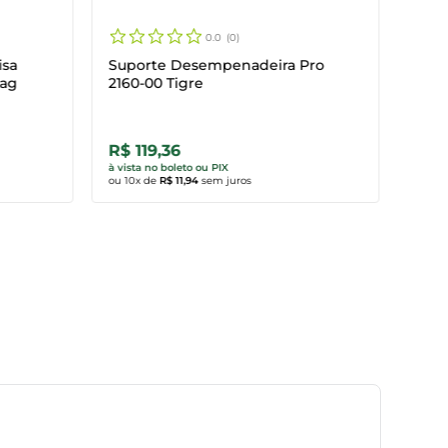
0.0
0
isa
Suporte Desempenadeira Pro
tag
2160-00 Tigre
R$ 119,36
R$ 
Comprar agora
Co
à vista no boleto ou PIX
à vist
ou
10
x de
R$ 11,94
sem juros
ou
10
x