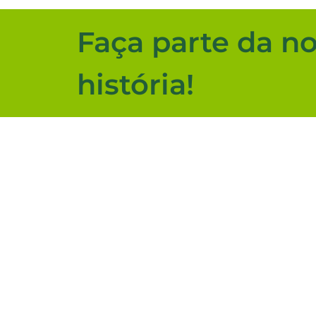
Faça parte da n
história!
Com mais de 45 anos de atuação no mercado e 
conquistou seu espaço e expandiu no mercado d
sendo hoje a maior rede deste segmento na Bah
aprendemos que mais difícil do que alcançar a ex
entendemos que nosso objetivo não é conquistar
consequência de nosso esforço diário.
Ajuda
Nossas dicas
SAC
Construção