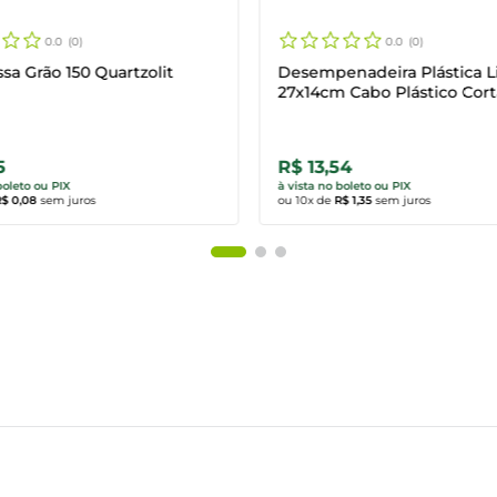
0.0
0
0.0
0
ssa Grão 150 Quartzolit
Desempenadeira Plástica L
27x14cm Cabo Plástico Cor
5
R$ 13,54
rar agora
Comprar agora
boleto ou PIX
à vista no boleto ou PIX
R$ 0,08
sem juros
ou
10
x de
R$ 1,35
sem juros