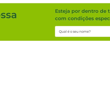
Esteja por dentro de 
ossa
com condições especi
DNA 100% baiano, a Casa+Fácil
e materiais de construção
ia. Ao longo dos anos
celência é mantê-la. Por isso,
Concordo com os
Termos de
Uso e Política de Privacidade.
 o sucesso, isso é uma
Institucional
Van
Quem somos
Crédf