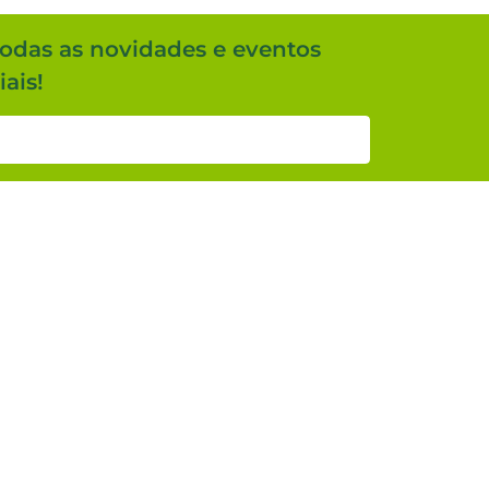
todas as novidades e eventos
ais!
Cadastrar
tagens
Fale conosco
ácil
Tel:
4020-2585