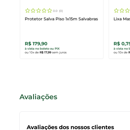
0.0
0
Protetor Salva Piso 1x15m Salvabras
Lixa Ma
R$ 179,90
R$ 0,7
Comprar agora
Comp
à vista no boleto ou PIX
à vista no 
ou
10
x de
R$ 17,99
sem juros
ou
10
x de
Avaliações
Avaliações dos nossos clientes