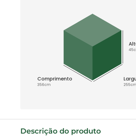
Al
45
Comprimento
Larg
356
cm
255
c
Descrição do produto