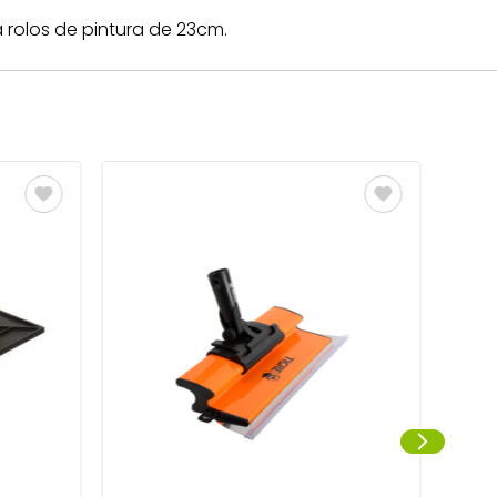
rolos de pintura de 23cm.
Supo
2106