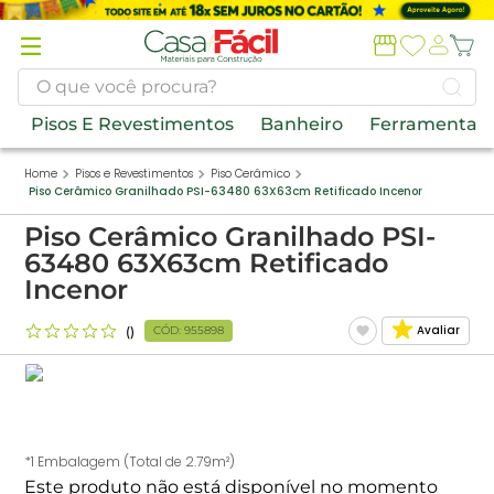
Termos
mais
buscados
O que você procura?
1
º
piso
Pisos E Revestimentos
Banheiro
Ferramentas
2
º
porcelanato
Pisos e Revestimentos
Piso Cerâmico
Piso Cerâmico Granilhado PSI-63480 63X63cm Retificado Incenor
3
º
porta
Piso Cerâmico Granilhado PSI-
4
º
banheiros
63480 63X63cm Retificado
5
º
tinta
Incenor
6
º
forro pvc
Avaliar
CÓD
:
955898
7
º
revestimento
8
º
vaso sanitário
9
º
argamassa
*1 Embalagem (Total de 2.79m²)
10
º
telha
Este produto não está disponível no momento