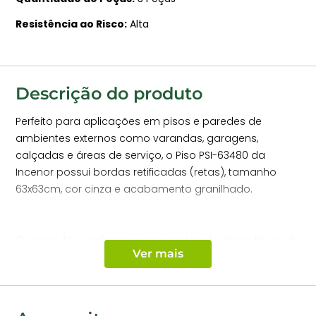
Resistência ao Risco
Alta
Descrição do produto
Perfeito para aplicações em pisos e paredes de
ambientes externos como varandas, garagens,
calçadas e áreas de serviço, o Piso PSI-63480 da
Incenor possui bordas retificadas (retas), tamanho
63x63cm, cor cinza e acabamento granilhado.
Os produtos podem ser compostos de várias faces do
Ver mais
desenho, onde as peças são propositalmente
diferentes.
Amostra referencial de tonalidade (foto).