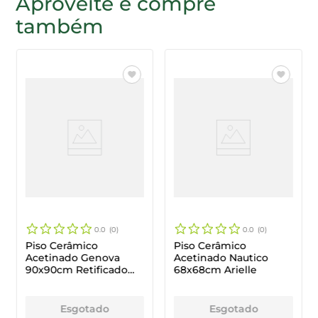
Aproveite e compre
também
As cores das peças podem sofrer alterações de cor de
acordo com a resolução da tela do aparelho utilizado.
0.0
0
0.0
0
Piso Cerâmico
Piso Cerâmico
Acetinado Genova
Acetinado Nautico
90x90cm Retificado
68x68cm Arielle
Bellacer
Esgotado
Esgotado