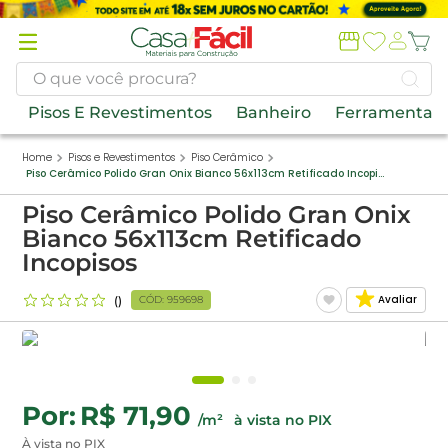
Termos
mais
buscados
O que você procura?
1
º
piso
Pisos E Revestimentos
Banheiro
Ferramentas
2
º
porcelanato
Pisos e Revestimentos
Piso Cerâmico
Piso Cerâmico Polido Gran Onix Bianco 56x113cm Retificado Incopisos
3
º
porta
Piso Cerâmico Polido Gran Onix
4
º
banheiros
Bianco 56x113cm Retificado
5
º
tinta
Incopisos
6
º
forro pvc
Avaliar
CÓD
:
959698
7
º
revestimento
8
º
vaso sanitário
9
º
argamassa
R$ 71,90
/m²
10
º
telha
À vista no PIX