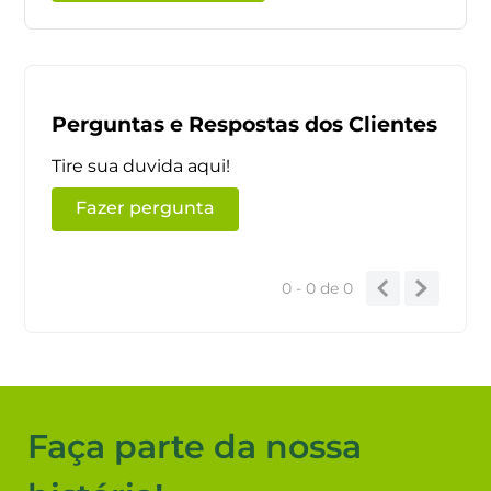
Escrever avaliação
Faça parte da nossa
história!
Com mais de 45 anos de atuação no mercado e DNA
100% baiano, a Casa+Fácil conquistou seu espaço e
expandiu no mercado de materiais de construção sendo
hoje a maior rede deste segmento na Bahia. Ao longo
dos anos aprendemos que mais difícil do que alcançar a
excelência é mantê-la. Por isso, entendemos que nosso
objetivo não é conquistar o sucesso, isso é uma
consequência de nosso esforço diário.