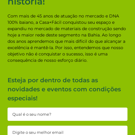
Esteja por dentro de todas as
novidades e eventos com condições
especiais!
Concordo com os
Termos de
Uso e Política de Privacidade.
Cadastrar
Ajuda
SAC
Nossas dicas