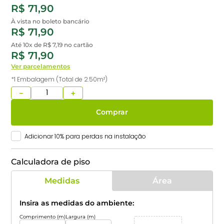
R$ 71,90
À vista no boleto bancário
R$ 71,90
Até 10x de
R$ 7,19
no cartão
R$ 71,90
Ver parcelamentos
*1 Embalagem (Total de 2.50m²)
－
＋
Comprar
Adicionar
10
% para perdas na instalação
Calculadora de piso
Medidas
Área
Insira as medidas do ambiente:
Comprimento (m)
Largura (m)