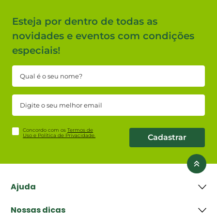
Faça parte da nossa
história!
Com mais de 45 anos de atuação no mercado e DNA
100% baiano, a Casa+Fácil conquistou seu espaço e
expandiu no mercado de materiais de construção sendo
hoje a maior rede deste segmento na Bahia. Ao longo
dos anos aprendemos que mais difícil do que alcançar a
excelência é mantê-la. Por isso, entendemos que nosso
objetivo não é conquistar o sucesso, isso é uma
consequência de nosso esforço diário.
Esteja por dentro de todas as
novidades e eventos com condições
especiais!