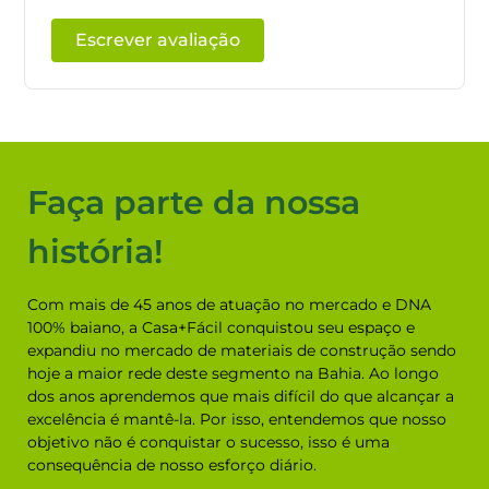
Escrever avaliação
Perguntas e Respostas dos Clientes
Tire sua duvida aqui!
Fazer pergunta
0 - 0
de
0