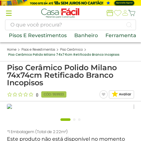
Termos
mais
buscados
O que você procura?
1
º
piso
Pisos E Revestimentos
Banheiro
Ferramentas
2
º
porcelanato
Pisos e Revestimentos
Piso Cerâmico
Piso Cerâmico Polido Milano 74x74cm Retificado Branco Incopisos
3
º
porta
Piso Cerâmico Polido Milano
4
º
banheiros
74x74cm Retificado Branco
5
º
tinta
Incopisos
6
º
forro pvc
Avaliar
CÓD
:
959933
7
º
revestimento
8
º
argamassa
9
º
vaso sanitário
*1 Embalagem (Total de 2.22m²)
10
º
janela
Este produto não está disponível no momento