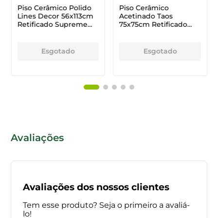
Piso Cerâmico Polido
Piso Cerâmico
Variação de Tonalidade: V1 (Aparência uniforme)
Lines Decor 56x113cm
Acetinado Taos
Retificado Supreme
75x75cm Retificado
Atenção:
Marmo
Vivence
Esgotado
Esgotado
1. Os produtos podem ser compostos de várias faces
do desenho, onde as peças são propositalmente
diferentes.
2. Amostra referencial de tonalidade (foto).
3. Imagem Meramente Ilustrativa. As cores das peças
Avaliações
podem sofrer alterações de cor de acordo com a
resolução da tela do aparelho utilizado.
Avaliações dos nossos clientes
Tem esse produto? Seja o primeiro a avaliá-
lo!