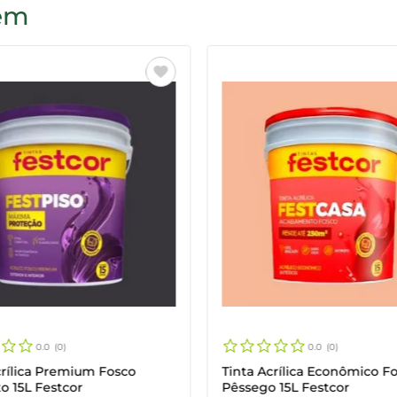
bém
0.0
0
0.0
0
crílica Premium Fosco
Tinta Acrílica Econômico F
o 15L Festcor
Pêssego 15L Festcor