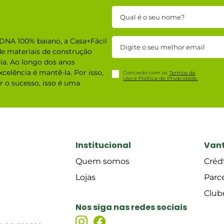
DNA 100% baiano, a Casa+Fácil
e materiais de construção
ia. Ao longo dos anos
celência é mantê-la. Por isso,
Concordo com os
Termos de
Uso e Política de Privacidade.
 o sucesso, isso é uma
Institucional
Van
Quem somos
Crédf
Lojas
Parc
Club
Nos siga nas redes sociais