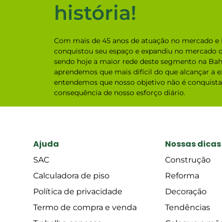
história!
Com mais de 45 anos de atuação no mercado e 
conquistou seu espaço e expandiu no mercado d
sendo hoje a maior rede deste segmento na Bah
aprendemos que mais difícil do que alcançar a ex
entendemos que nosso objetivo não é conquistar
consequência de nosso esforço diário.
Ajuda
Nossas dicas
SAC
Construção
Calculadora de piso
Reforma
Política de privacidade
Decoração
Termo de compra e venda
Tendências