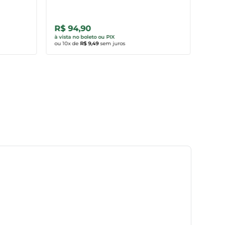
R$
9
R$ 94,90
R$ 
Comprar agora
Co
à vista no boleto ou PIX
à vist
ou
10
x de
R$ 9,49
sem juros
ou
10
x