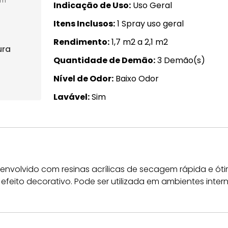
cm
Indicação de Uso
Uso Geral
Itens Inclusos
1 Spray uso geral
Rendimento
1,7 m2 a 2,1 m2
ura
Quantidade de Demão
3 Demão(s)
Nível de Odor
Baixo Odor
Lavável
Sim
nvolvido com resinas acrílicas de secagem rápida e óti
eito decorativo. Pode ser utilizada em ambientes intern