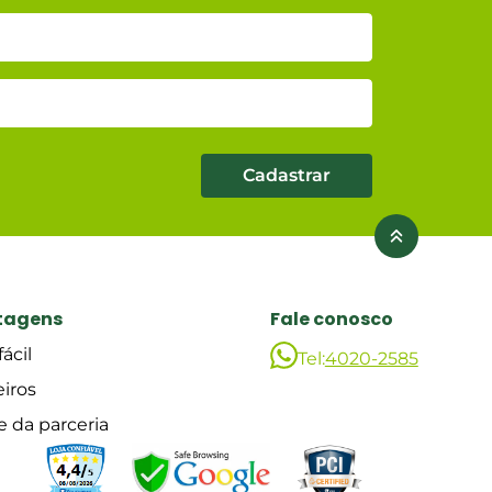
Cadastrar
tagens
Fale conosco
ácil
Tel:
4020-2585
eiros
e da parceria