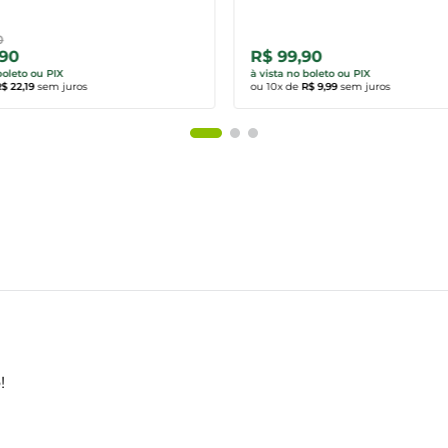
0
,90
R$ 99,90
rar agora
Comprar agora
boleto ou PIX
à vista no boleto ou PIX
$ 22,19
sem juros
ou
10
x de
R$ 9,99
sem juros
!