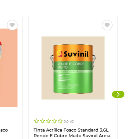
Tint
Cinz
0.0
0
osco
Tinta Acrílica Fosco Standard 3,6L
Rende E Cobre Muito Suvinil Areia