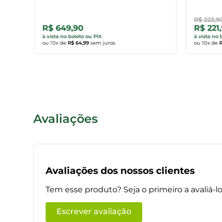
R$
223
,
9
R$ 649,90
R$ 221
Comprar agora
Comp
à vista no boleto ou PIX
à vista no 
ou
10
x de
R$ 64,99
sem juros
ou
10
x de
R
Avaliações
Avaliações dos nossos clientes
Tem esse produto? Seja o primeiro a avaliá-lo
Escrever avaliação