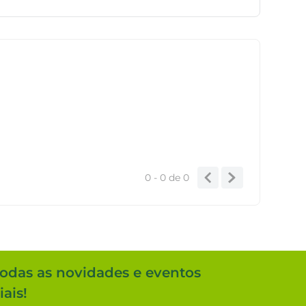
0 - 0
de
0
todas as novidades e eventos
ais!